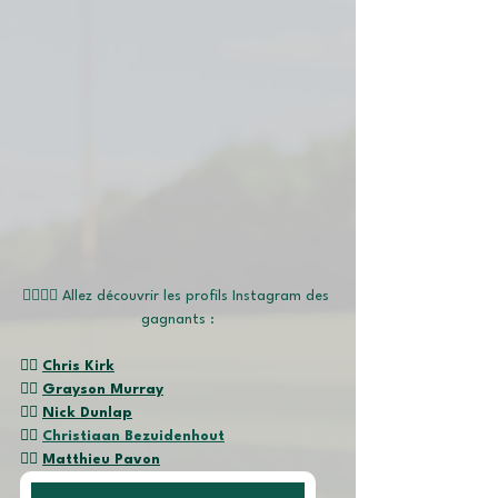
🏌🏽‍♂️📱 Allez découvrir les profils Instagram des 
gagnants :
👉🏽 
Chris Kirk
👉🏽 
Grayson Murray
👉🏽 
Nick Dunlap
👉🏽 
Christiaan Bezuidenhout
👉🏽 
Matthieu Pavon