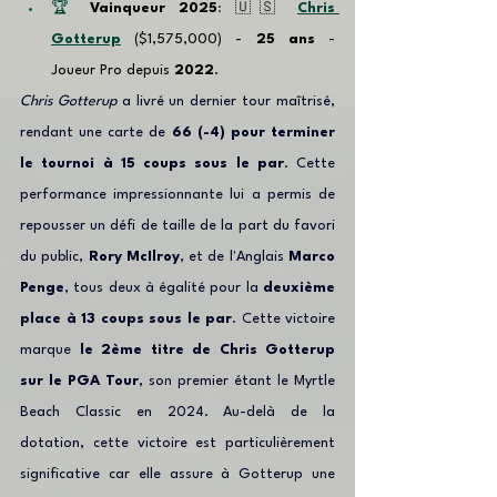
🏆 
Vainqueur 2025
: 
🇺🇸
Chris 
Gotterup
($1,575,000) - 
25 ans
 - 
Joueur Pro depuis 
2022
.
Chris Gotterup 
a livré un dernier tour maîtrisé, 
rendant une carte de 
66 (-4) pour terminer 
le tournoi à 15 coups sous le par
. Cette 
performance impressionnante lui a permis de 
repousser un défi de taille de la part du favori 
du public, 
Rory McIlroy
, et de l'Anglais 
Marco 
Penge
, tous deux à égalité pour la 
deuxième 
place à 13 coups sous le par
. Cette victoire 
marque 
le 2ème titre de Chris Gotterup 
sur le PGA Tour
, son premier étant le Myrtle 
Beach Classic en 2024. Au-delà de la 
dotation, cette victoire est particulièrement 
significative car elle assure à Gotterup une 