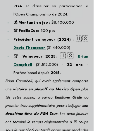
PGA
 et d'assurer sa participation à 
l'Open Championship de 2024.
💰 Montant en jeu 
: $8,400,000
💯 FedExCup
: 500 pts
🇺🇸
Précédent vainqueur (2024) 
: 
Davis Thompson
 ($1,440,000)
🇺🇸
🏆 
Vainqueur 2025
: 
Brian 
Campbell
 ($1,512,000) - 
32 ans
 - 
Professionnel depuis 
2015
.
Brian Campbell, qui avait également remporté 
une 
victoire en playoff au Mexico Open
 plus 
tôt cette saison, a vaincu 
Emiliano Grillo
 au 
premier trou supplémentaire pour s'adjuger 
son 
deuxième titre du PGA Tour
. Les deux joueurs 
ont terminé le temps réglementaire à 18 coups 
sous le par (266 au total) après avoir rendu des 