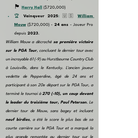
🏴󠁧󠁢󠁥󠁮󠁧󠁿
Harry Hall
 ($720,000)
🏆 
Vainqueur 2025
: 
🇺🇸
William 
Mouw
($720,000) - 
24
ans
 - Joueur Pro 
depuis 
2023
.
William Mouw a décroché 
sa première victoire 
sur le PGA Tour
, concluant le dernier tour avec 
un incroyable 61 (-9) au Hurstbourne Country Club 
à Louisville, dans le Kentucky. L'ancien joueur 
vedette de Pepperdine, âgé de 24 ans et 
participant à son 20e départ sur le PGA Tour, a 
terminé le tournoi à 
270 (-10), un coup devant 
le leader du troisième tour, Paul Peterson
. Le 
dernier tour de Mouw, sans bogey et incluant 
neuf birdies
, a été le score le plus bas de sa 
courte carrière sur le PGA Tour et a marqué la 
plus grande remontée au dernier tour sur le 