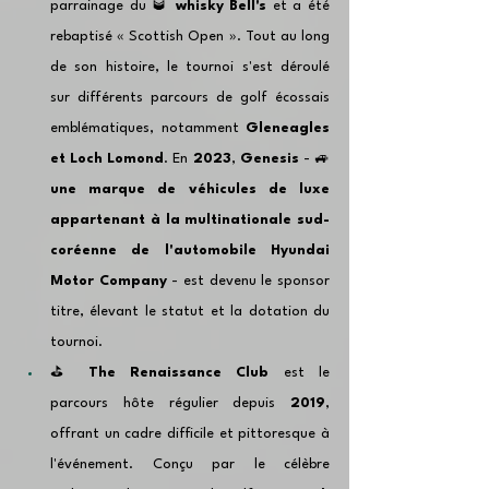
parrainage du 🥃 
whisky Bell's
 et a été 
rebaptisé « Scottish Open ». Tout au long 
de son histoire, le tournoi s'est déroulé 
sur différents parcours de golf écossais 
emblématiques, notamment 
Gleneagles 
et Loch Lomond
. En 
2023
, 
Genesis
 - 🚙 
une marque de véhicules de luxe 
appartenant à la multinationale sud-
coréenne de l'automobile Hyundai 
Motor Company
 - est devenu le sponsor 
titre, élevant le statut et la dotation du 
tournoi.
⛳️ 
The Renaissance Club
 est le 
parcours hôte régulier depuis 
2019
, 
offrant un cadre difficile et pittoresque à 
l'événement. Conçu par le célèbre 