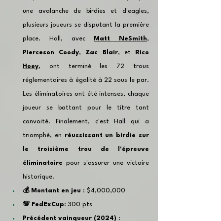
une avalanche de birdies et d'eagles, 
plusieurs joueurs se disputant la première 
place. Hall, avec 
Matt NeSmith
, 
Pierceson Coody
, 
Zac Blair
, et 
Rico 
Hoey
, ont terminé les 72 trous 
réglementaires à égalité à 22 sous le par. 
Les éliminatoires ont été intenses, chaque 
joueur se battant pour le titre tant 
convoité. Finalement, c'est Hall qui a 
triomphé, en 
réussissant un birdie sur 
le troisième trou de l'épreuve 
éliminatoire
 pour s'assurer une victoire 
historique.
💰 
Montant en jeu 
: $4,000,000
💯 FedExCup
: 300 pts
Précédent vainqueur (2024) 
: 