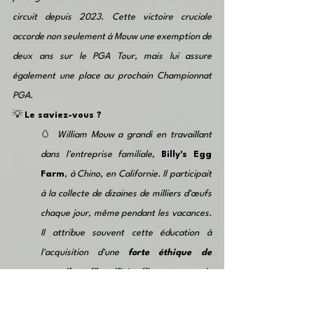
circuit depuis 2023. Cette victoire cruciale 
accorde non seulement à Mouw une exemption de 
deux ans sur le PGA Tour, mais lui assure 
également une place au prochain Championnat 
PGA.
💡
Le saviez-vous ?
🥚 
William Mouw a grandi en travaillant 
dans l'entreprise familiale, 
Billy's Egg 
Farm
, à Chino, en Californie. Il participait 
à la collecte de dizaines de milliers d'œufs 
chaque jour, même pendant les vacances. 
Il attribue souvent cette éducation à 
l'acquisition d'une 
forte éthique de 
travail et d'humilité
, affirmant que cela 
lui a appris à "creuser profondément, à 
retrousser ses manches et à continuer".