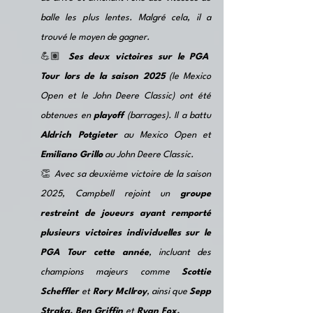
balle les plus lentes. Malgré cela, il a 
trouvé le moyen de gagner. 
💪🏽 
Ses deux victoires sur le PGA 
Tour lors de la saison 2025
 (le Mexico 
Open et le John Deere Classic) ont été 
obtenues en 
playoff
 (barrages). Il a battu 
Aldrich Potgieter
 au Mexico Open et 
Emiliano Grillo
 au John Deere Classic. 
👏 
Avec sa deuxième victoire de la saison 
2025, Campbell rejoint un 
groupe 
restreint de joueurs ayant remporté 
plusieurs victoires individuelles sur le 
PGA Tour cette année
, incluant des 
champions majeurs comme 
Scottie 
Scheffler 
et
 Rory McIlroy
, ainsi que 
Sepp 
Straka, Ben Griffin 
et
 Ryan Fox.