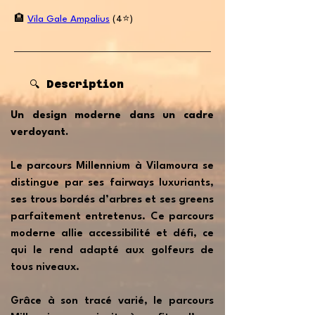
🏨
Vila Gale Ampalius
(4⭐️)
🔍 Description
Un design moderne dans un cadre
verdoyant.
Le parcours Millennium à Vilamoura se
distingue par ses fairways luxuriants,
ses trous bordés d’arbres et ses greens
parfaitement entretenus. Ce parcours
moderne allie accessibilité et défi, ce
qui le rend adapté aux golfeurs de
tous niveaux.
Grâce à son tracé varié, le parcours