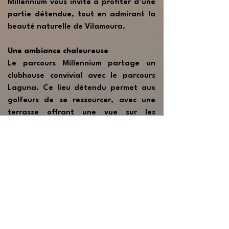
Millennium vous invite à profiter d’une
partie détendue, tout en admirant la
beauté naturelle de Vilamoura.
Une ambiance chaleureuse
Le parcours Millennium partage un
clubhouse convivial avec le parcours
Laguna. Ce lieu détendu permet aux
golfeurs de se ressourcer, avec une
terrasse offrant une vue sur les
derniers trous. C’est l’endroit idéal
pour célébrer une belle partie ou
préparer votre prochaine visite.
Demander Devis
📍 Carte