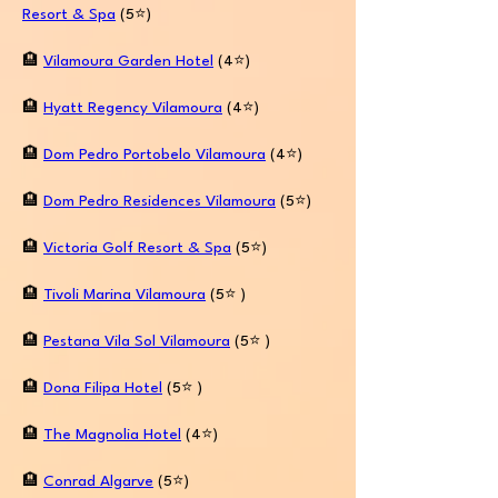
Resort & Spa
(5⭐️)
🏨
Vilamoura Garden Hotel
(4⭐️)
🏨
Hyatt Regency Vilamoura
(4⭐️)
🏨
Dom Pedro Portobelo Vilamoura
(4⭐️)
🏨
Dom Pedro Residences Vilamoura
(5⭐️)
🏨
Victoria Golf Resort & Spa
(5⭐️)
🏨
Tivoli Marina Vilamoura
(5⭐️ )
🏨
Pestana Vila Sol Vilamoura
(5⭐️ )
🏨
Dona Filipa Hotel
(5⭐️ )
🏨
The Magnolia Hotel
(4⭐️)
🏨
Conrad Algarve
(5⭐️)