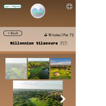
Login | Register
< Back
⛳️ 18 holes | Par 72
Millennium Vilamoura 🇵🇹