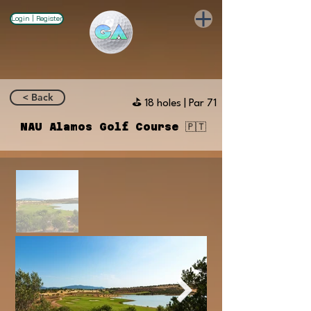
Login | Register
< Back
⛳️ 18 holes | Par 71
NAU Alamos Golf Course 🇵🇹