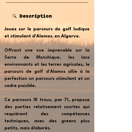
🔍 Description
Jouez sur le parcours de golf ludique
et stimulant d'Alamos, en Algarve.
Offrant une vue imprenable sur la
Serra de Monchique, les lacs
environnants et les terres agricoles, le
parcours de golf d'Alamos allie à la
perfection un parcours stimulant et un
cadre paisible.
Ce parcours 18 trous, par 71, propose
des parties relativement courtes qui
requièrent des compétences
techniques, avec des greens plus
petits, mais élaborés.