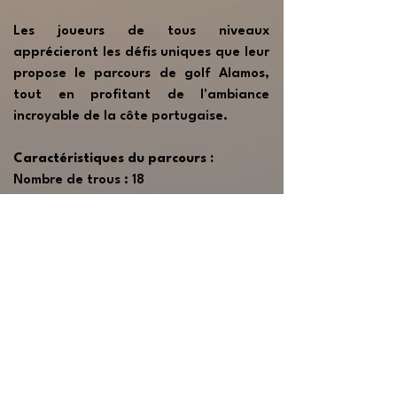
Les joueurs de tous niveaux
apprécieront les défis uniques que leur
propose le parcours de golf Alamos,
tout en profitant de l'ambiance
incroyable de la côte portugaise.
Caractéristiques du parcours :
Nombre de trous : 18
Par : 71
Handicap : Hommes 28/Femmes 36
Architecte : European Golf Design
Date d'inauguration : 2006
Demander Devis
📍 Carte