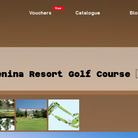
New
Vouchers
Catalogue
Blo
enina Resort Golf Course 