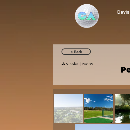
Devis
< Back
⛳️ 9 holes | Par 35
P