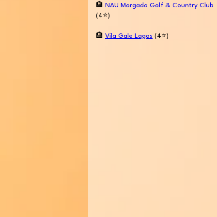
🏨
NAU Morgado Golf & Country Club
(4⭐️)
🏨
Vila Gale Lagos
(4⭐️)