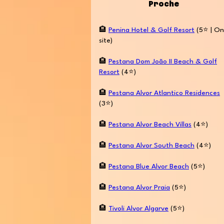
Proche
🏨
Penina Hotel & Golf
Resort
(5⭐️ | On
site)
🏨
Pestana Dom João II Beach & Golf
Resort
(4⭐️)
🏨
Pestana Alvor Atlantico Residences
(3⭐️)
🏨
Pestana Alvor Beach Villas
(4⭐️)
🏨
Pestana Alvor South Beach
(4⭐️)
🏨
Pestana Blue Alvor Beach
(5⭐️)
🏨
Pestana Alvor Praia
(5⭐️)
🏨
Tivoli Alvor Algarve
(5⭐️)