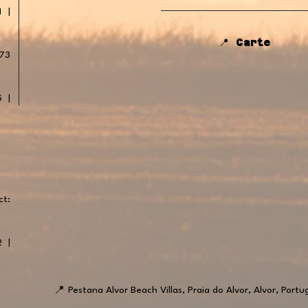
1 |
📍 Carte
 73
5 |
ct:
2 |
📍
Pestana Alvor Beach Villas, Praia do Alvor, Alvor, Portu