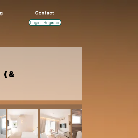
g
Contact
Login | Register
 (&