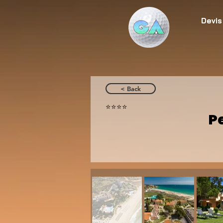
Devis
< Back
⭐️⭐️⭐️⭐️
P