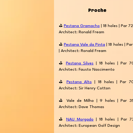
Proche
⛳️
Pestana Gramacho
| 18 holes | Par 72
Architect: Ronald Fream
⛳️
Pestana Vale da Pinta
| 18 holes | Par
| Architect: Ronald Fream
⛳️
Pestana Silves
| 18 holes | Par 7
Architect: Fausto Nascimento
⛳️
Pestana Alto
| 18 holes | Par 7
Architect: Sir Henry Cotton
⛳️ Vale de Milho | 9 holes | Par 3
Architect: Dave Thomas
⛳️
NAU Morgado
| 18 holes | Par 7
Architect: European Golf Design