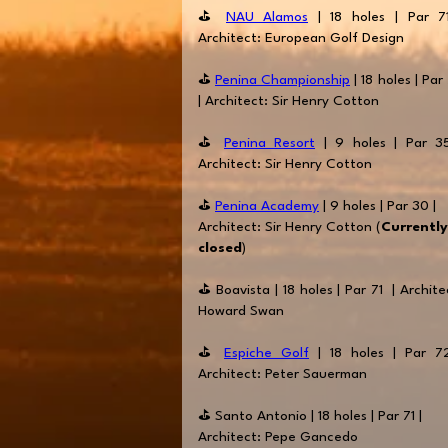
⛳️
NAU Alamos
| 18 holes | Par 7
Architect: European Golf Design
⛳️
Penina Championship
| 18 holes | Par
| Architect: Sir Henry Cotton
⛳️
Penina Resort
| 9 holes | Par 3
Architect: Sir Henry Cotton
⛳️
Penina Academy
| 9 holes | Par 30 |
Architect: Sir Henry Cotton (
Currently
closed
)
⛳️ Boavista | 18 holes | Par 71 | Archite
Howard Swan
⛳️
Espiche Golf
| 18 holes | Par 7
Architect: Peter Sauerman
⛳️ Santo Antonio | 18 holes | Par 71 |
Architect: Pepe Gancedo